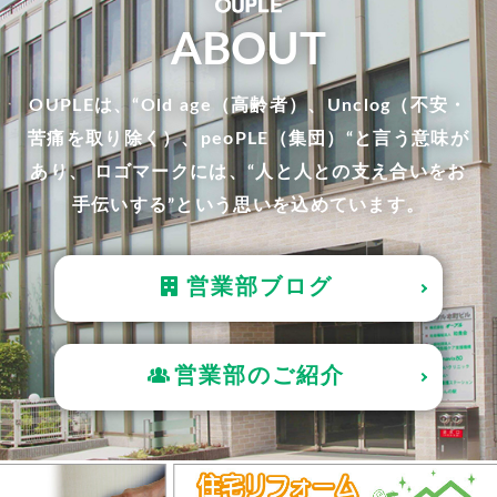
ABOUT
OUPLEは、“Old age（高齢者）、Unclog（不安・
苦痛を取り除く）、peoPLE（集団）“と言う意味が
あり、 ロゴマークには、“人と人との支え合いをお
手伝いする”という思いを込めています。
営業部ブログ
営業部のご紹介