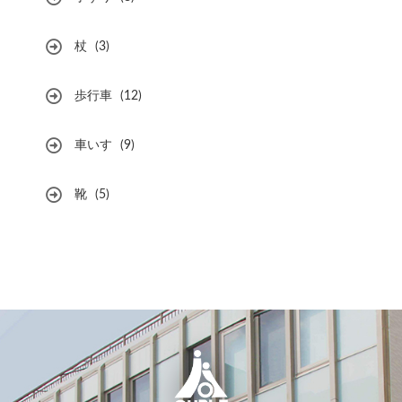
杖
(3)
歩行車
(12)
車いす
(9)
靴
(5)