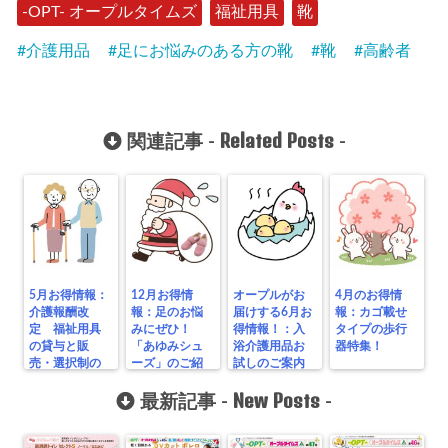
-OPT- オープルタイムズ
福祉用具
靴
介護用品
足にお悩みのある方の靴
靴
高齢者
Related Posts
関連記事 -
-
5月お得情報：
12月お得情
オープルがお
4月のお得情
介護報酬改
報：足のお悩
届けする6月お
報：カゴ載せ
定 福祉用具
みにぜひ！
得情報！：入
タイプの歩行
の貸与と販
「あゆみシュ
浴介護用品お
器特集！
売・選択制の
ーズ」のご紹
試しのご案内
導入
介！
New Posts
最新記事 -
-