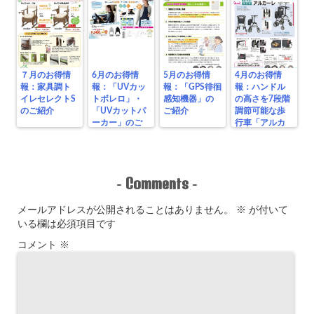
７月のお得情
6月のお得情
5月のお得情
4月のお得情
報：家具調ト
報：「UVカッ
報：「GPS徘徊
報：ハンドル
イレセレクトS
トボレロ」・
感知機器」の
の高さを7段階
のご紹介
「UVカットパ
ご紹介
調節可能な歩
ーカー」のご
行車「アルカ
紹介
ーレ」のご紹
介！
Comments
-
-
メールアドレスが公開されることはありません。
※
が付いて
いる欄は必須項目です
コメント
※