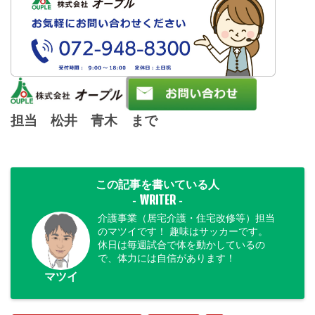
担当 松井 青木 まで
この記事を書いている人
WRITER
-
-
介護事業（居宅介護・住宅改修等）担当
のマツイです！ 趣味はサッカーです。
休日は毎週試合で体を動かしているの
で、体力には自信があります！
マツイ